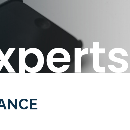
xperts
IANCE