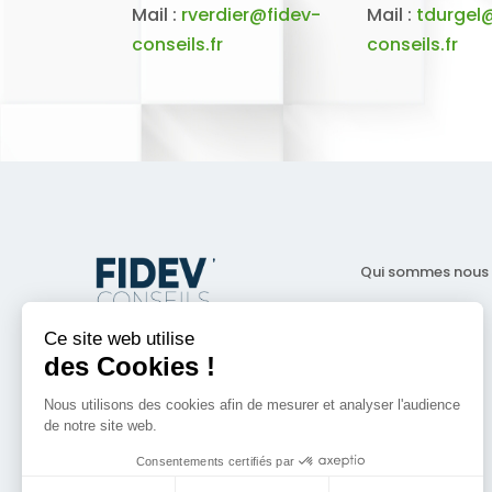
Mail :
rverdier@fidev-
Mail :
tdurgel
conseils.fr
conseils.fr
Qui sommes nous
Nos missions
Ce site web utilise
FIDEV’ CONSEILS
des Cookies !
10 Chem. d’Armagnac
33370 Fargues-Saint-Hilaire
Nous utilisons des cookies afin de mesurer et analyser l'audience
de notre site web.
05.33.03.06.96
Consentements certifiés par