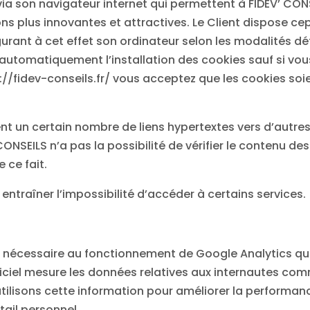
t via son navigateur internet qui permettent à FIDEV’ CO
ons plus innovantes et attractives. Le Client dispose c
ant à cet effet son ordinateur selon les modalités détail
automatiquement l’installation des cookies sauf si vou
ps://fidev-conseils.fr/ vous acceptez que les cookies s
ient un certain nombre de liens hypertextes vers d’autres
NSEILS n’a pas la possibilité de vérifier le contenu des 
 ce fait.
 entraîner l’impossibilité d’accéder à certains services.
 nécessaire au fonctionnement de Google Analytics qui
iciel mesure les données relatives aux internautes comm
s utilisons cette information pour améliorer la performa
ail personnel.