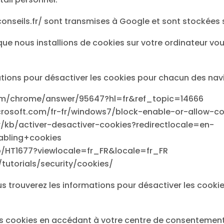
conseils.fr/ sont transmises à Google et sont stockées 
ue nous installions de cookies sur votre ordinateur vou
tions pour désactiver les cookies pour chacun des navi
com/chrome/answer/95647?hl=fr&ref_topic=14666
microsoft.com/fr-fr/windows7/block-enable-or-allow-c
/fr/kb/activer-desactiver-cookies?redirectlocale=en-
abling+cookies
kb/HT1677?viewlocale=fr_FR&locale=fr_FR
tutorials/security/cookies/
us trouverez les informations pour désactiver les cookie
cookies en accédant à votre centre de consentement : 